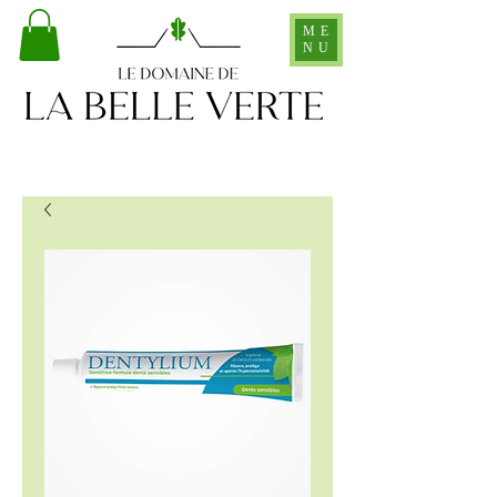
ME
NU