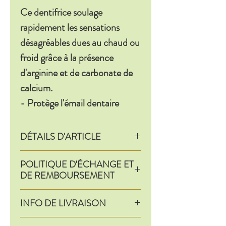
Ce dentifrice soulage
rapidement les sensations
désagréables dues au chaud ou
froid grâce à la présence
d'arginine et de carbonate de
calcium.
- Protège l'émail dentaire
- Protège et apaise la
sensibilité dentaire
DÉTAILS D'ARTICLE
Détails d'article. Saisissez ici les
90% d'ingrédients d'origine
POLITIQUE D'ÉCHANGE ET
caractéristiques de l'article : taille,
DE REMBOURSEMENT
naturelle.
matière et autres détails utiles.
Politique d'échange et de
Cet emplacement est idéal pour
INFO DE LIVRAISON
Goût menthe.
remboursement. Informez vos
expliquer les avantages de cet
visiteurs des conditions d'échange
Condition de livraison. Idéal pour
article à vos clients.